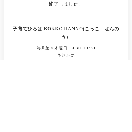
終了しました。
子育てひろば KOKKO HANNO(こっこ はんの
う）
毎月第４木曜日 9:30~11:30
予約不要
場所 飯能市南高麗福祉センター
参加費 親子１組 100円
対象 ０歳から小学生まで
最近の投稿